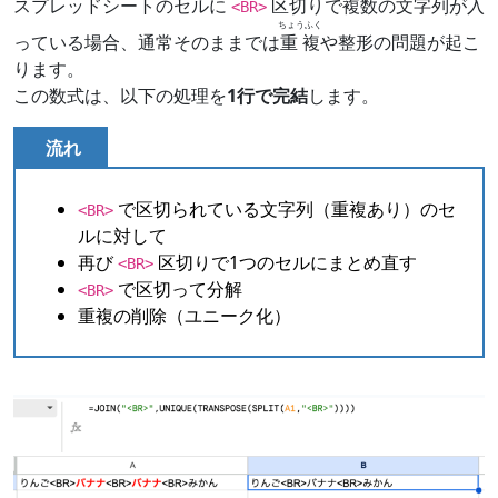
スプレッドシートのセルに
区切りで複数の文字列が入
<BR>
ちょうふく
っている場合、通常そのままでは
重複
や整形の問題が起こ
ります。
この数式は、以下の処理を
1行で完結
します。
流れ
で区切られている文字列（重複あり）のセ
<BR>
ルに対して
再び
区切りで1つのセルにまとめ直す
<BR>
で区切って分解
<BR>
重複の削除（ユニーク化）