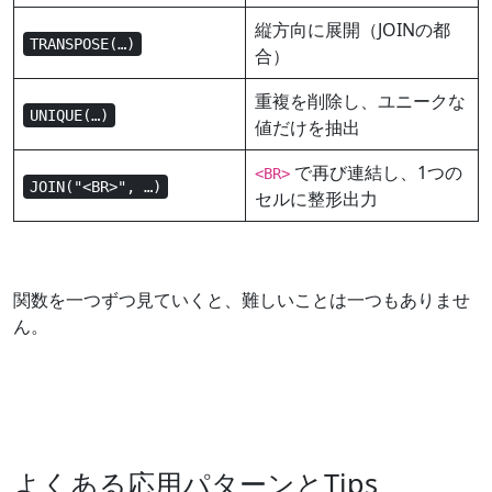
縦方向に展開（JOINの都
TRANSPOSE(…)
合）
重複を削除し、ユニークな
UNIQUE(…)
値だけを抽出
で再び連結し、1つの
<BR>
JOIN("<BR>", …)
セルに整形出力
関数を一つずつ見ていくと、難しいことは一つもありませ
ん。
よくある応用パターンとTips