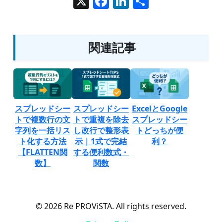
X
Facebook
LinkedIn
共
有
関連記事
スプレッドシー
スプレッドシー
ExcelとGoogle
トで複数行の文
トで重複を除去
スプレッドシー
字列を一括リス
し改行で整形表
トどっちが便
ト化する方法
示｜1式で完結
利？
【FLATTEN関
する便利数式・
数】
関数
© 2026 Re PROViSTA. All rights reserved.